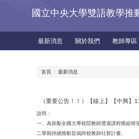
跳
國立中央大學雙語教學推動資源中
到
主
要
內
最新消息
關於我們
教師專區
容
區
首頁
最新消息
（重要公告！！）【線上】【中興】11
說明：
一、為鼓勵全國大專校院教師透過課程模組研發
二學期持續推動旨揭跨校教師社群計畫。