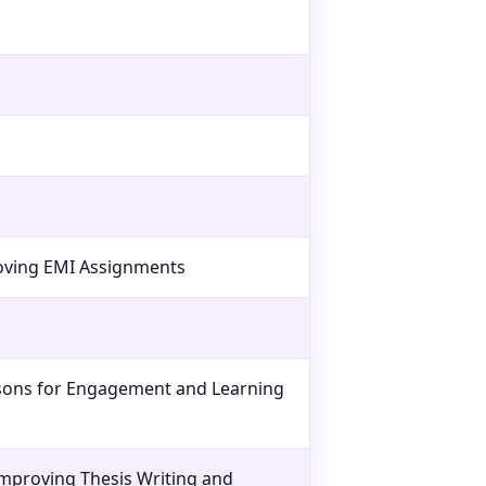
roving EMI Assignments
essons for Engagement and Learning
Improving Thesis Writing and