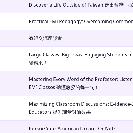
Discover a Life Outside of Taiwan 走
Practical EMI Pedagogy: Overcoming Common
教師交流座談會
Large Classes, Big Ideas: Engaging Students
變精采！
Mastering Every Word of the Professor: Liste
EMI Classes 聽懂教授的每一句！
Maximizing Classroom Discussions: Evidence-
Educators 提升課堂討論效果
Pursue Your American Dream! Or Not?