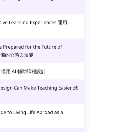
usive Learning Experiences 運用
Prepared for the Future of
人才應具備的心態與技能
ators 運用 AI 輔助課程設計
esign Can Make Teaching Easier 減
de to Living Life Abroad as a