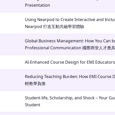
Presentation
Using Nearpod to Create Interactive and Incl
Nearpod 打造互動共融學習體驗
Global Business Management: How You Can be 
Professional Communication 國際商管
AI-Enhanced Course Design for EMI Educ
Reducing Teaching Burden: How EMI Course D
輕教學負擔
Student-life, Scholarship, and Shock – Your Gui
Student