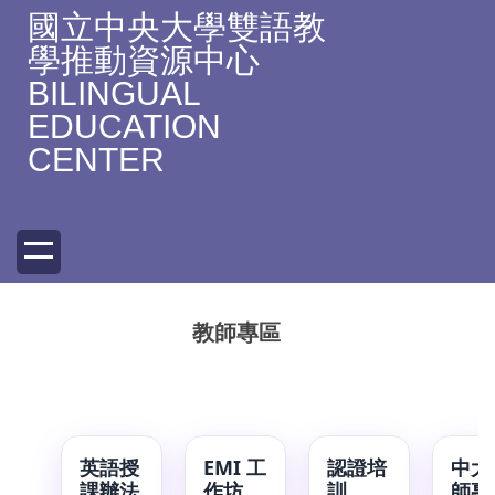
跳
國立中央大學雙語教
到
學推動資源中心
主
BILINGUAL
要
EDUCATION
內
容
CENTER
區
教師專區
英語授
EMI 工
認證培
中大
課辦法
作坊
訓
師專