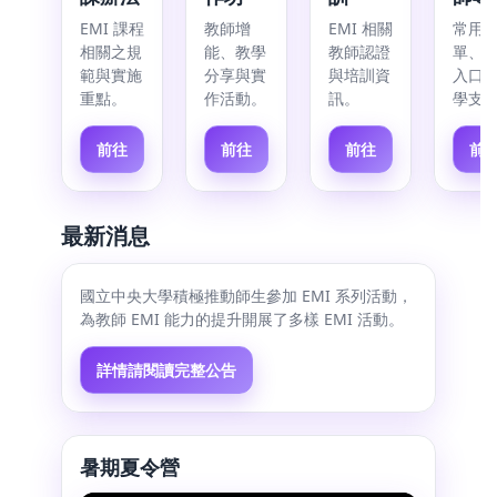
EMI 課程
教師增
EMI 相關
常用
相關之規
能、教學
教師認證
單、
範與實施
分享與實
與培訓資
入口
重點。
作活動。
訊。
學支
前往
前往
前往
前
最新消息
國立中央大學積極推動師生參加 EMI 系列活動，
為教師 EMI 能力的提升開展了多樣 EMI 活動。
詳情請閱讀完整公告
暑期夏令營