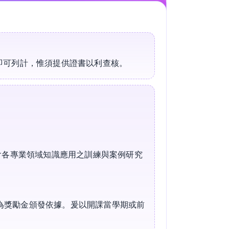
即可列計，惟須提供證書以利查核。
含各專業領域知識應用之訓練與案例研究
序為獎勵金頒發依據。爰以開課當學期或前