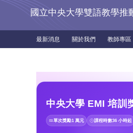
跳
國立中央大學雙語教學推動資源中
到
主
要
內
最新消息
關於我們
教師專區
容
區
中央大學 EMI 培
單次獎勵
1 萬元
課程時數
36 小時
起